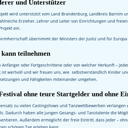
erer und Unterstützer
ojekt wird unterstützt vom Land Brandenburg, Landkreis Barnim u
ahlreiche Erzieher, Lehrer und Leiter von Einrichtungen und freie
rojekt ein.
hirmherrschaft übernimmt der Ministers der Justiz und für Europ
 kann teilnehmen
b Anfänger oder Fortgeschrittene oder von welcher Herkunft – jed
g ist wertvoll und wir freuen uns, wie selbstverständlich Kinder u
setzungen und Fähigkeiten miteinander umgehen.
Festival ohne teure Startgelder und ohne Ein
ensatz zu vielen Castingshows und Tanzwettbewerben verlangen w
als. Dadurch haben alle jungen Gesangs- und Tanztalente die Mögl
sentieren. Außerdem ermöglicht der freie Eintritt, dass jeder – oh
nen schönen Tag erleben kann.