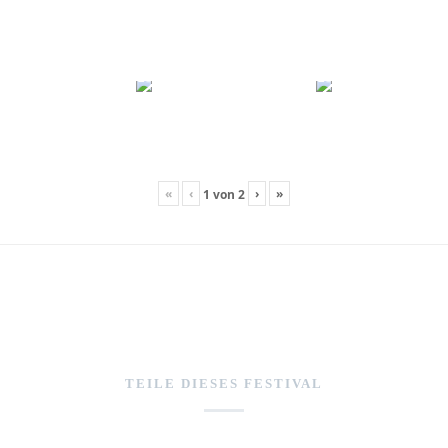
«
‹
›
»
1
von
2
TEILE DIESES FESTIVAL