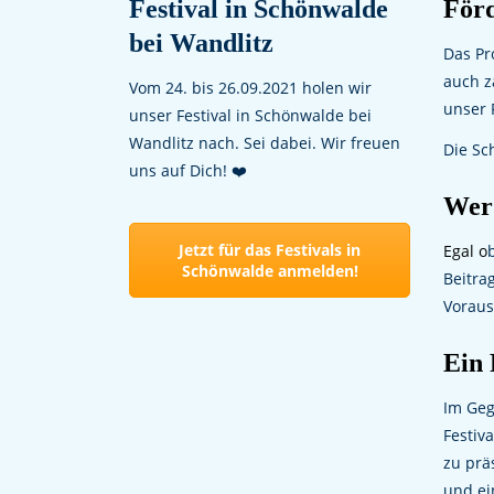
Festival in Schönwalde
Förd
bei Wandlitz
Das Pr
auch z
Vom 24. bis 26.09.2021 holen wir
unser P
unser Festival in Schönwalde bei
Wandlitz nach. Sei dabei. Wir freuen
Die Sc
uns auf Dich! ❤️
Wer
Jetzt für das Festivals in
Egal o
Schönwalde anmelden!
Beitra
Voraus
Ein 
Im Geg
Festiv
zu prä
und ei