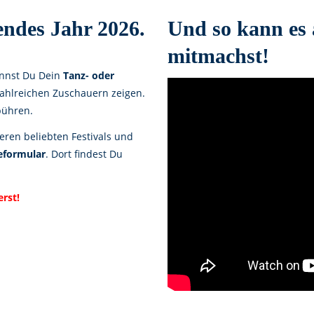
endes Jahr 2026.
Und so kann es
mitmachst!
annst Du Dein
Tanz- oder
ahlreichen Zuschauern zeigen.
bühren.
ren beliebten Festivals und
formular
. Dort findest Du
rst!