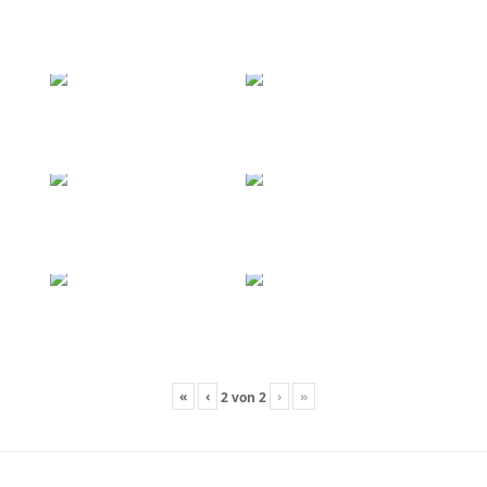
«
‹
›
»
2
von
2