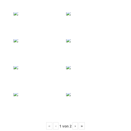
«
‹
›
»
1
von
2