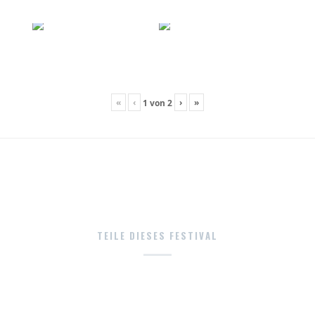
«
‹
›
»
1
von
2
TEILE DIESES FESTIVAL